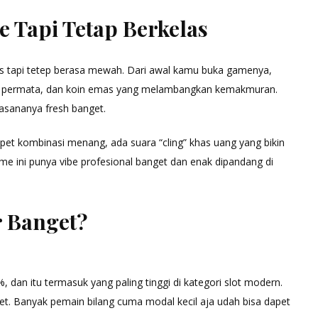
 Tapi Tetap Berkelas
s tapi tetep berasa mewah. Dari awal kamu buka gamenya,
g, permata, dan koin emas yang melambangkan kemakmuran.
uasananya fresh banget.
pet kombinasi menang, ada suara “cling” khas uang yang bikin
me ini punya vibe profesional banget dan enak dipandang di
 Banget?
, dan itu termasuk yang paling tinggi di kategori slot modern.
et. Banyak pemain bilang cuma modal kecil aja udah bisa dapet