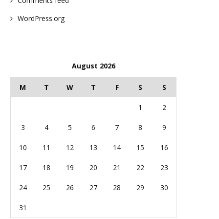
Comments feed
WordPress.org
August 2026
M
T
W
T
F
S
S
1
2
3
4
5
6
7
8
9
10
11
12
13
14
15
16
17
18
19
20
21
22
23
24
25
26
27
28
29
30
31