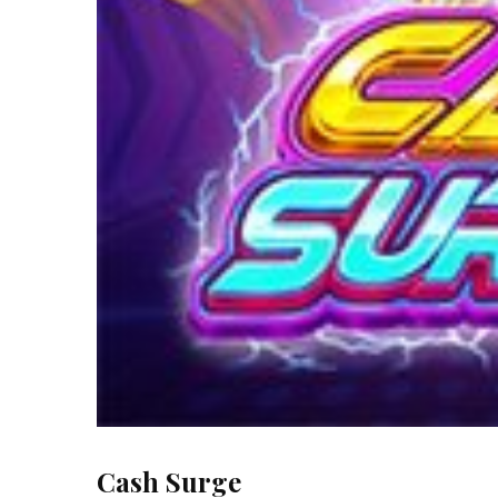
Cash Surge