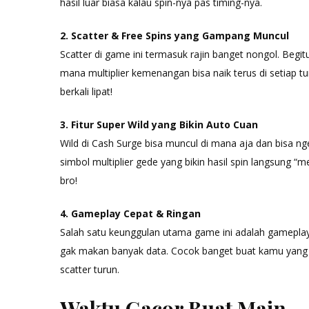
hasil luar biasa kalau spin-nya pas timing-nya.
2. Scatter & Free Spins yang Gampang Muncul
Scatter di game ini termasuk rajin banget nongol. Begi
mana multiplier kemenangan bisa naik terus di setiap tu
berkali lipat!
3. Fitur Super Wild yang Bikin Auto Cuan
Wild di Cash Surge bisa muncul di mana aja dan bisa
simbol multiplier gede yang bikin hasil spin langsung “
bro!
4. Gameplay Cepat & Ringan
Salah satu keunggulan utama game ini adalah gameplay-
gak makan banyak data. Cocok banget buat kamu yang 
scatter turun.
Waktu Gacor Buat Main