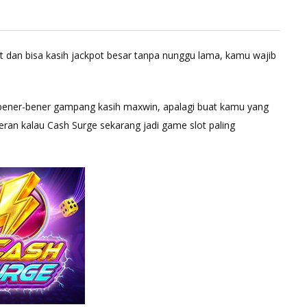
et dan bisa kasih jackpot besar tanpa nunggu lama, kamu wajib
na bener-bener gampang kasih maxwin, apalagi buat kamu yang
eran kalau Cash Surge sekarang jadi game slot paling