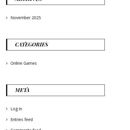
November 2025
CATEGORIES
Online Games
META
Log in
Entries feed