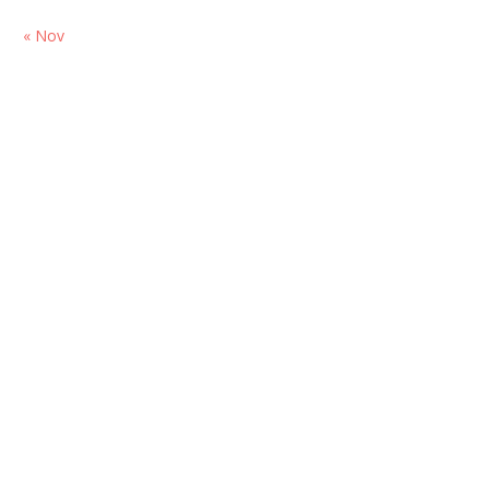
« Nov