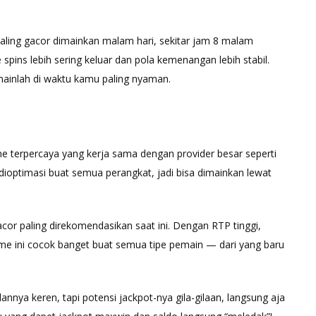
ling gacor dimainkan malam hari, sekitar jam 8 malam
 spins lebih sering keluar dan pola kemenangan lebih stabil.
 mainlah di waktu kamu paling nyaman.
ine terpercaya yang kerja sama dengan provider besar seperti
ioptimasi buat semua perangkat, jadi bisa dimainkan lewat
cor paling direkomendasikan saat ini. Dengan RTP tinggi,
game ini cocok banget buat semua tipe pemain — dari yang baru
annya keren, tapi potensi jackpot-nya gila-gilaan, langsung aja